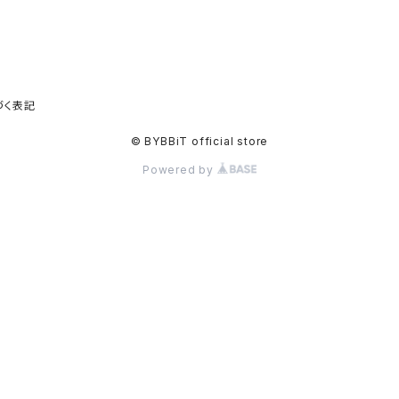
づく表記
© BYBBiT official store
Powered by